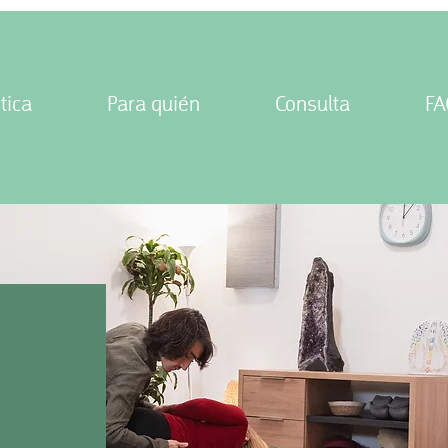
tica
Para quién
Consulta
FA