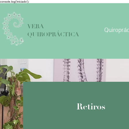
console.log('iniciado');
VERA
Quiroprác
QUIROPRÁCTICA
Retiros