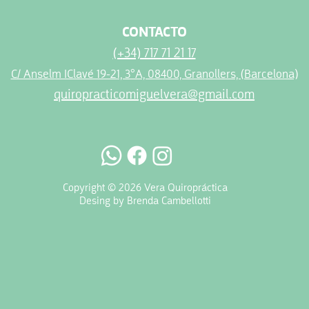
CONTACTO
(+34) 717 71 21 17
C/ Anselm IClavé 19-21, 3°A, 08400, Granollers, (Barcelona)
quiropracticomiguelvera@gmail.com
Copyright © 2026 Vera Quiropráctica
Desing by Brenda Cambellotti